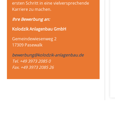
ersten Schritt in eine vielversprechende
Karriere zu machen.
Ihre Bewerbung an:
Kolodzik Anlagenbau GmbH
Gemeindewiesenweg 2
17309 Pasewalk
bewerbung@kolodzik-anlagenbau.de
Tel. +49 3973 2085 0
Fax. +49 3973 2085 26