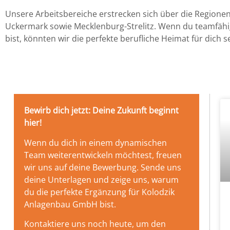
Unsere Arbeitsbereiche erstrecken sich über die Region
Uckermark sowie Mecklenburg-Strelitz. Wenn du teamfähig
bist, könnten wir die perfekte berufliche Heimat für dich s
Bewirb dich jetzt: Deine Zukunft beginnt
hier!
Wenn du dich in einem dynamischen
Team weiterentwickeln möchtest, freuen
wir uns auf deine Bewerbung. Sende uns
deine Unterlagen und zeige uns, warum
du die perfekte Ergänzung für Kolodzik
Anlagenbau GmbH bist.
Kontaktiere uns noch heute, um den