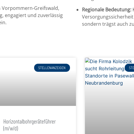
en Vorpommern-Greifswald,
Regionale Bedeutung:
K
, engagiert und zuverlässig
Versorgungssicherheit i
ein.
sondern trägst auch z
STELLENANZEIGEN
ST
Horizontalbohrgeräteführer
(m/w/d)