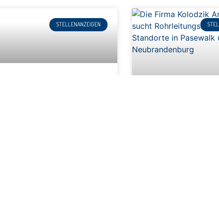
STELLENANZEIGEN
STE
orizontalbohrgeräteführer
m/w/d)
ür unsere Standorte in Pasewalk &
eubrandenburg suchen wir
Rohrleitungsbauer (m/
erstärkung. Die Firma Kolodzik
nlagenbau sucht
Für unsere Standorte in 
orizontalbohrgeräteführer für die
Neubrandenburg suchen
tandorte in
Verstärkung. Die Firma K
Anlagenbau sucht Rohrl
EITERLESEN »
für die Standorte in
WEITERLESEN »