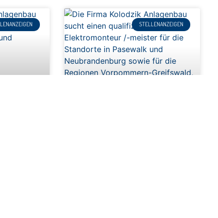
LLENANZEIGEN
STELLENANZEIGEN
w/d)
Pasewalk &
 wir
olodzik
Elektromonteur /-meister (m/w/d)
eitungsbauer
Für unsere Standorte in Pasewalk &
Neubrandenburg suchen wir