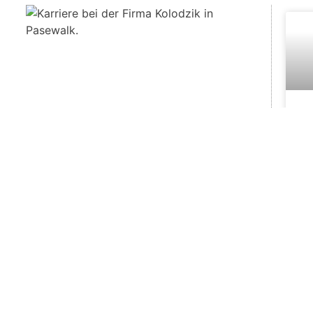
H
(
F
N
V
A
H
S
W