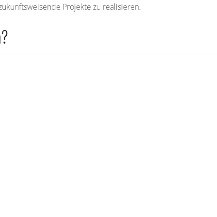
ukunftsweisende Projekte zu realisieren.
n?
STELLENANZEIGEN
STELLE
orizontalbohrgeräteführer
m/w/d)
ür unsere Standorte in Pasewalk &
eubrandenburg suchen wir
Rohrleitungsbauer (m/
erstärkung. Die Firma Kolodzik