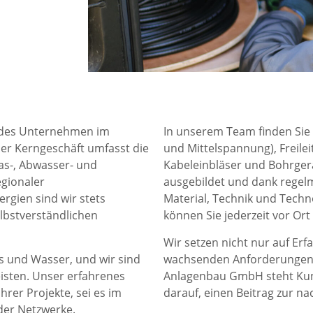
endes Unternehmen im
In unserem Team finden Sie 
er Kerngeschäft umfasst die
und Mittelspannung), Freil
as-, Abwasser- und
Kabeleinbläser und Bohrger
egionaler
ausgebildet und dank rege
gien sind wir stets
Material, Technik und Techno
lbstverständlichen
können Sie jederzeit vor Ort
Wir setzen nicht nur auf Er
s und Wasser, und wir sind
wachsenden Anforderungen d
eisten. Unser erfahrenes
Anlagenbau GmbH steht Kunde
hrer Projekte, sei es im
darauf, einen Beitrag zur na
er Netzwerke.